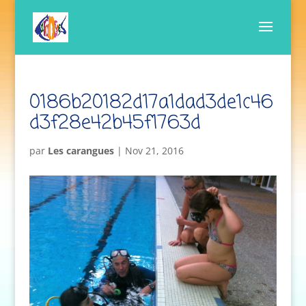
0186b20182d17a1dad3de1c46
d3f28e42b45f1763d
par
Les carangues
|
Nov 21, 2016