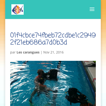
01f4cbce74fbeb72cdbe1c2949
2f21eb686a7d0b3d
par
Les carangues
|
Nov 21, 2016