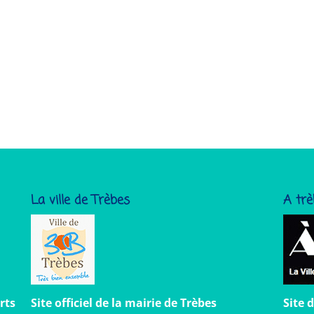
La ville de Trèbes
A trè
rts
Site officiel de la mairie de Trèbes
Site 